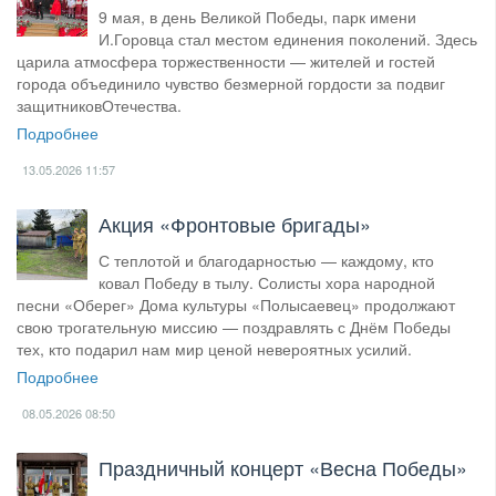
9 мая, в день Великой Победы, парк имени
И.Горовца стал местом единения поколений. Здесь
царила атмосфера торжественности — жителей и гостей
города объединило чувство безмерной гордости за подвиг
защитниковОтечества.
Подробнее
13.05.2026
11:57
Акция «Фронтовые бригады»
С теплотой и благодарностью — каждому, кто
ковал Победу в тылу. Солисты хора народной
песни «Оберег» Дома культуры «Полысаевец» продолжают
свою трогательную миссию — поздравлять с Днём Победы
тех, кто подарил нам мир ценой невероятных усилий.
Подробнее
08.05.2026
08:50
Праздничный концерт «Весна Победы»