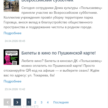
Сегодня сотрудники Дома культуры «Полысаевец»
приняли участие во Всероссийском субботнике.
Коллектив учреждения провёл уборку территории парка
Горовца, внося вклад в благоустройство общественного
пространства и поддержание чистоты в родном городе.
Подробнее
24.04.2026
09:45
Билеты в кино по Пушкинской карте!
Любите кино? Билеты в кинозал ДК «Полысаевец»
можно оплатить по Пушкинской карте! Просто
отсканируйте QR-код на афише — и выберите сеанс! Ждём
вас по адресу: ул. Токарева, 6а!
Подробнее
23.04.2026
10:42
1
2
3
4
Последняя
Показаны 1-30 из 873