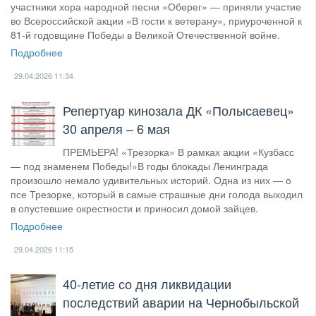
участники хора народной песни «Оберег» — приняли участие
во Всероссийской акции «В гости к ветерану», приуроченной к
81-й годовщине Победы в Великой Отечественной войне.
Подробнее
29.04.2026
11:34
​Репертуар кинозала ДК «Полысаевец»
30 апреля – 6 мая
ПРЕМЬЕРА! «Трезорка» В рамках акции «Кузбасс
— под знаменем Победы!»В годы блокады Ленинграда
произошло немало удивительных историй. Одна из них — о
псе Трезорке, который в самые страшные дни голода выходил
в опустевшие окрестности и приносил домой зайцев.
Подробнее
29.04.2026
11:15
40-летие со дня ликвидации
последствий аварии на Чернобыльской