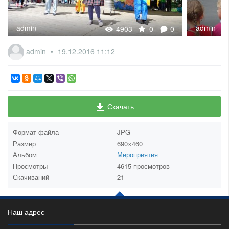
admin
admin
4903
0
0
admin
19.12.2016
11:12
Скачать
Формат файла
JPG
Размер
690×460
Альбом
Мероприятия
Просмотры
4615 просмотров
Скачиваний
21
Наш адрес