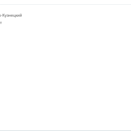
к-Кузнецкий
т