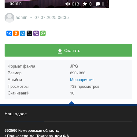
admin
613
0
0
admin
07.07.2025
06:35
Скачать
Формат файла
JPG
Размер
690×388
Альбом
Мероприятия
admin
610
0
Просмотры
738 просмотров
Скачиваний
10
Наш адрес
652560 Кемеровская область,
г.Полысаево, ул. Токарева, дом 6-А